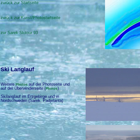
zurück zur Startseite
zurück zur Kunst/Photostartseite
zur Sarek Skitour 93
Ski Langlauf
Weitere
auf der Photoseite und
Photos
auf der Überwinderseite (
)
Photos
Skilanglauf im Erzgebirge und in
Nordschweden (Sarek, Padjelanta)